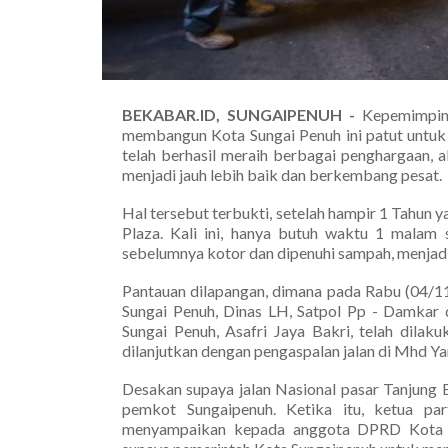
BEKABAR.ID, SUNGAIPENUH -
Kepemimpina
membangun Kota Sungai Penuh ini patut untuk 
telah berhasil meraih berbagai penghargaan, 
menjadi jauh lebih baik dan berkembang pesat.
Hal tersebut terbukti, setelah hampir 1 Tahun y
Plaza. Kali ini, hanya butuh waktu 1 malam s
sebelumnya kotor dan dipenuhi sampah, menjadi 
Pantauan dilapangan, dimana pada Rabu (04/1
Sungai Penuh, Dinas LH, Satpol Pp - Damkar 
Sungai Penuh, Asafri Jaya Bakri, telah dila
dilanjutkan dengan pengaspalan jalan di Mhd Ya
Desakan supaya jalan Nasional pasar Tanjung 
pemkot Sungaipenuh. Ketika itu, ketua pa
menyampaikan kepada anggota DPRD Kota S