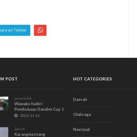
hare on Twitter
M POST
HOT CATEGORIES
pemerintah
Daerah
Wawako hadiri
Pembukaan Dandim Cup 1
Olahraga
U-40 Koto Padang
2022-11-21
daerah
Nasional
Karangmentang