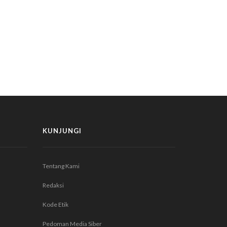
KUNJUNGI
Tentang Kami
Redaksi
Kode Etik
Pedoman Media Siber