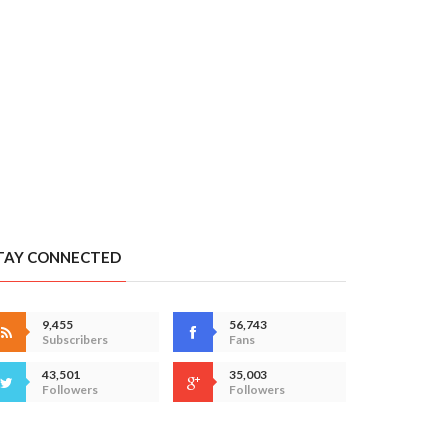
TAY CONNECTED
9,455
56,743
Subscribers
Fans
43,501
35,003
Followers
Followers