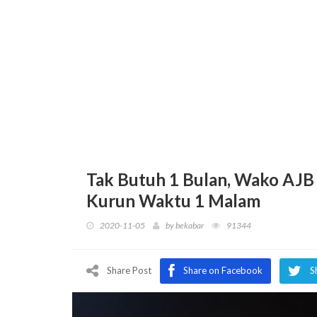
Tak Butuh 1 Bulan, Wako AJB 
Kurun Waktu 1 Malam
2020-11-05
by
bekabar
91344
Share Post
Share on Facebook
S