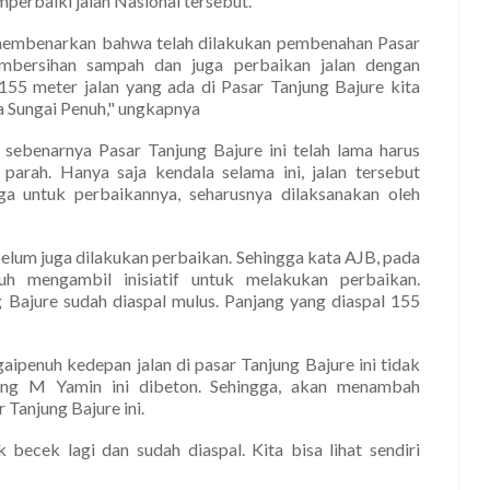
erbaiki jalan Nasional tersebut.
 membenarkan bahwa telah dilakukan pembenahan Pasar
mbersihan sampah dan juga perbaikan jalan dengan
155 meter jalan yang ada di Pasar Tanjung Bajure kita
ta Sungai Penuh," ungkapnya
ebenarnya Pasar Tanjung Bajure ini telah lama harus
parah. Hanya saja kendala selama ini, jalan tersebut
ga untuk perbaikannya, seharusnya dilaksanakan oleh
elum juga dilakukan perbaikan. Sehingga kata AJB, pada
h mengambil inisiatif untuk melakukan perbaikan.
ng Bajure sudah diaspal mulus. Panjang yang diaspal 155
ipenuh kedepan jalan di pasar Tanjung Bajure ini tidak
jang M Yamin ini dibeton. Sehingga, akan menambah
Tanjung Bajure ini.
k becek lagi dan sudah diaspal. Kita bisa lihat sendiri