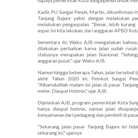
supaya pemerintah Kota Sungaipenuh untuk memp
Kadis PU Sungai Penuh, Martin, dikonfirmasi
Tanjung Bajure yakni dengan melakukan pe
melakukan pengaspalan. "Benar, lebih kurang 
aspal. Ini kita lakukan, dari anggaran APBD Ko
Sementara itu Wako AJB mengatakan bahwa, s
dilakukan perbaikan karna jalan sudah rusak 
statusnya merupakan jalan Nasional. "Sehing
anggaran pusat," ujar Wako AJB.
Namun hingga beberapa Tahun, jalan tersebut b
akhir Tahun 2020 ini, Pemkot Sungai Penu
"Alhamdulillah malam ini jalan di pasar Tanju
meter. Diaspal Hotmix," ujar AJB.
Dijelaskan AJB, program pemerintah Kota Sunga
hanya diaspal hotmix, namun jalan disepan
kenyamanan dari pedagang dan pembeli di pasar 
"Sekarang jalan pasar Tanjung Bajure ini tida
sekarang ini," ujarnya