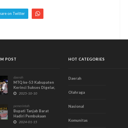
hare on Twitter
M POST
HOT CATEGORIES
daerah
Daerah
MTQ ke-53 Kabupaten
Kerinci Sukses Digelar,
Olahraga
Danau Kerinci Barat
2025-10-10
Keluar Sebagai Juara
Umum
pemerintah
Nasional
Bupati Tanjab Barat
Hadiri Pembukaan
Komunitas
Gubernur Cup Jambi
2024-01-15
Tahun 2024