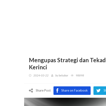
Mengupas Strategi dan Tekad
Kerinci
2024-03-22
by
bekabar
98898
Share Post
Share on Facebook
S