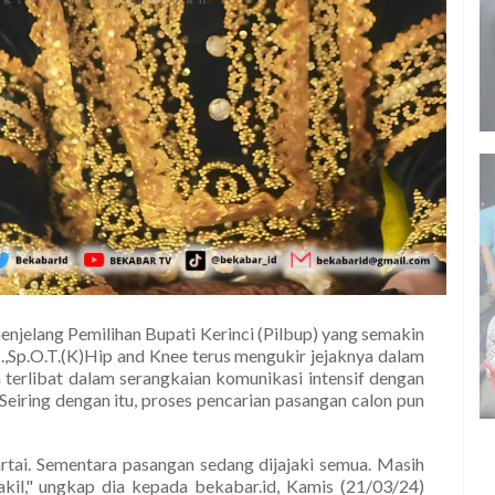
enjelang Pemilihan Bupati Kerinci (Pilbup) yang semakin
s.,Sp.O.T.(K)Hip and Knee terus mengukir jejaknya dalam
ah terlibat dalam serangkaian komunikasi intensif dengan
 Seiring dengan itu, proses pencarian pasangan calon pun
tai. Sementara pasangan sedang dijajaki semua. Masih
kil," ungkap dia kepada bekabar.id, Kamis (21/03/24)