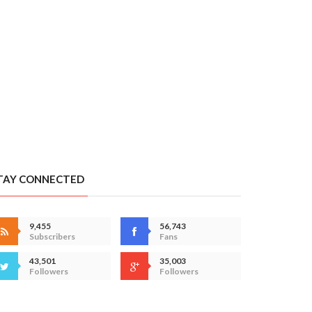
TAY CONNECTED
9,455
56,743
Subscribers
Fans
43,501
35,003
Followers
Followers