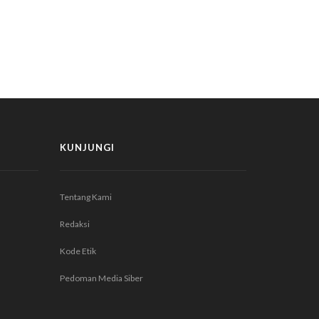
KUNJUNGI
Tentang Kami
Redaksi
Kode Etik
Pedoman Media Siber