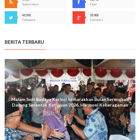
Subscribers
Fans
43,501
35,003
Followers
Followers
BERITA TERBARU
Malam Seni Budaya Kerinci Semarakkan Bulan Serengkuh
Dayung Serentak Ketujuan 2026, Harmoni Keberagaman
Terus Menggema di Kuala Tungkal