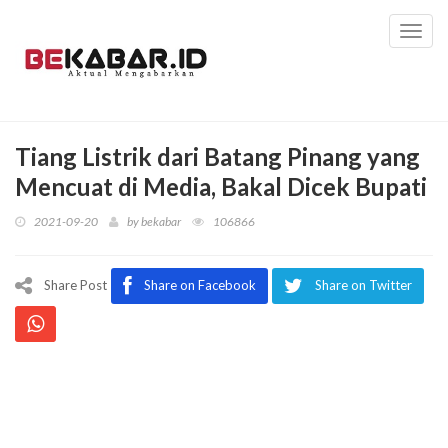
Toggl
navig
Tiang Listrik dari Batang Pinang yang
Mencuat di Media, Bakal Dicek Bupati
2021-09-20
by
bekabar
106866
Share Post
Share on Facebook
Share on Twitter