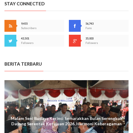
STAY CONNECTED
9,455
56,743
Subscribers
Fans
43,501
35,003
Followers
Followers
BERITA TERBARU
Malam Seni Budaya Kerinci Semarakkan Bulan Serengkuh
Dayung Serentak Ketujuan 2026, Harmoni Keberagaman
Terus Menggema di Kuala Tungkal