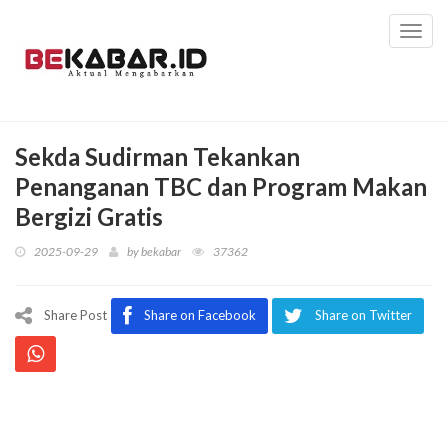
Toggl
navig
Sekda Sudirman Tekankan
Penanganan TBC dan Program Makan
Bergizi Gratis
2025-09-29
by
bekabar
37362
Share Post
Share on Facebook
Share on Twitter