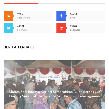
9,455
56,743
Subscribers
Fans
43,501
35,003
Followers
Followers
BERITA TERBARU
Malam Seni Budaya Kerinci Semarakkan Bulan Serengkuh
Dayung Serentak Ketujuan 2026, Harmoni Keberagaman
Terus Menggema di Kuala Tungkal