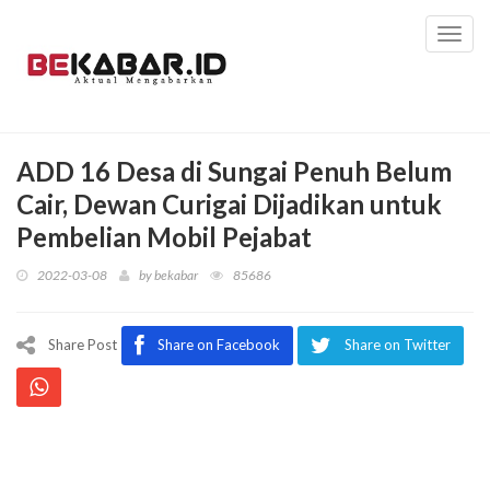
Toggl
navig
ADD 16 Desa di Sungai Penuh Belum
Cair, Dewan Curigai Dijadikan untuk
Pembelian Mobil Pejabat
2022-03-08
by
bekabar
85686
Share Post
Share on Facebook
Share on Twitter