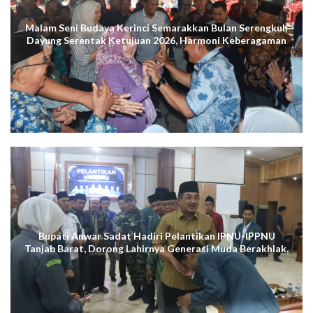
Malam Seni Budaya Kerinci Semarakkan Bulan Serengkuh
Dayung Serentak Ketujuan 2026, Harmoni Keberagaman
Terus Menggema di Kuala Tungkal
Bupati Anwar Sadat Hadiri Pelantikan IPNU-IPPNU
Tanjab Barat, Dorong Lahirnya Generasi Muda Berakhlak,
Cerdas Digital, dan Berdaya Saing