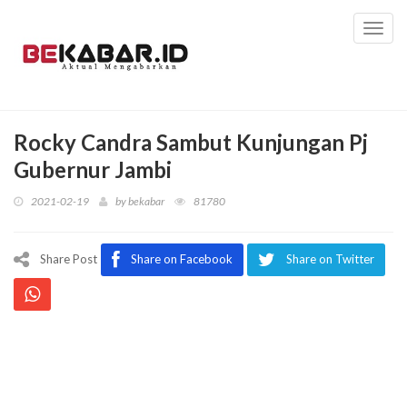
Toggl
navig
Rocky Candra Sambut Kunjungan Pj
Gubernur Jambi
2021-02-19
by
bekabar
81780
Share Post
Share on Facebook
Share on Twitter