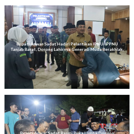
Bupati Anwar Sadat Hadiri Pelantikan IPNU-IPPNU
Tanjab Barat, Dorong Lahirnya Generasi Muda Berakhlak,
Cerdas Digital, dan Berdaya Saing
Bupati Anwar Sadat Resmi Buka Lomba Domino