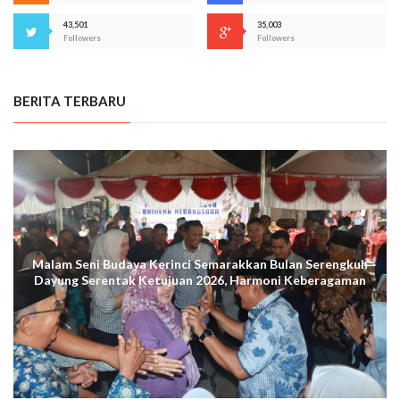
43,501
35,003
Followers
Followers
BERITA TERBARU
Malam Seni Budaya Kerinci Semarakkan Bulan Serengkuh
Dayung Serentak Ketujuan 2026, Harmoni Keberagaman
Terus Menggema di Kuala Tungkal