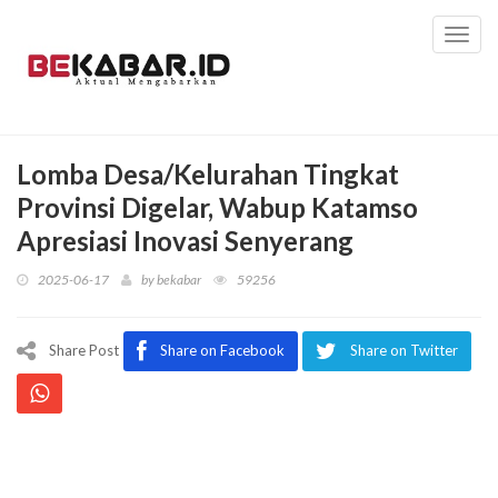
Toggl
navig
Lomba Desa/Kelurahan Tingkat
Provinsi Digelar, Wabup Katamso
Apresiasi Inovasi Senyerang
2025-06-17
by
bekabar
59256
Share Post
Share on Facebook
Share on Twitter