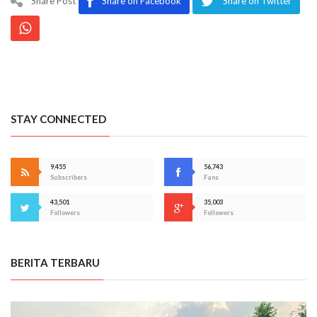
Share Post
Share on Facebook
Share on Twitter
STAY CONNECTED
9,455
56,743
Subscribers
Fans
43,501
35,003
Followers
Followers
BERITA TERBARU