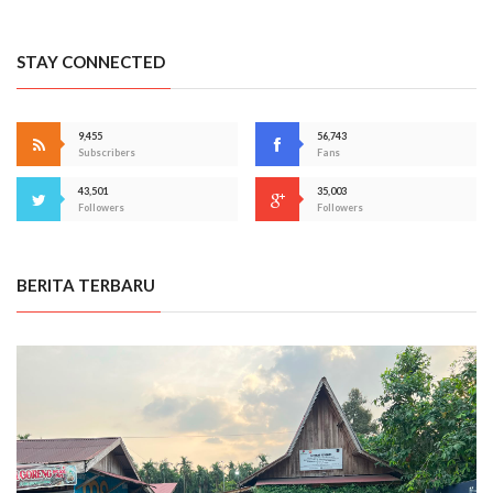
STAY CONNECTED
9,455
56,743
Subscribers
Fans
43,501
35,003
Followers
Followers
BERITA TERBARU