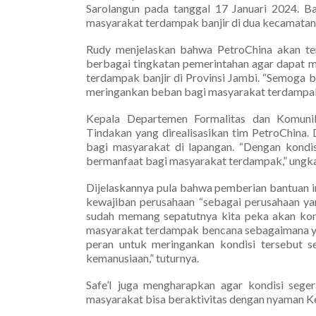
Sarolangun pada tanggal 17 Januari 2024. Ba
masyarakat terdampak banjir di dua kecamatan
Rudy menjelaskan bahwa PetroChina akan teru
berbagai tingkatan pemerintahan agar dapat 
terdampak banjir di Provinsi Jambi. “Semoga 
meringankan beban bagi masyarakat terdampak
Kepala Departemen Formalitas dan Komuni
Tindakan yang direalisasikan tim PetroChina.
bagi masyarakat di lapangan. “Dengan kondisi
bermanfaat bagi masyarakat terdampak,” ungkap
Dijelaskannya pula bahwa pemberian bantuan in
kewajiban perusahaan “sebagai perusahaan ya
sudah memang sepatutnya kita peka akan kondi
masyarakat terdampak bencana sebagaimana yan
peran untuk meringankan kondisi tersebut s
kemanusiaan,” tuturnya.
Safe’I juga mengharapkan agar kondisi sege
masyarakat bisa beraktivitas dengan nyaman Ke