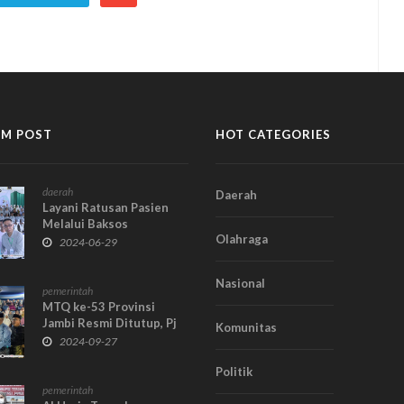
M POST
HOT CATEGORIES
daerah
Daerah
Layani Ratusan Pasien
Melalui Baksos
Olahraga
Kesehatan
2024-06-29
Nasional
pemerintah
MTQ ke-53 Provinsi
Jambi Resmi Ditutup, Pj
Komunitas
Bupati Kerinci:
2024-09-27
Terimakasih Semua,
Mohon Maaf Atas
Politik
Kekukarangan
pemerintah