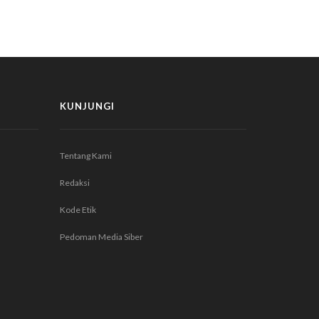
KUNJUNGI
Tentang Kami
Redaksi
Kode Etik
Pedoman Media Siber