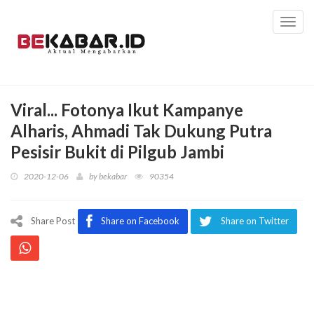
Toggl
navig
Viral... Fotonya Ikut Kampanye
Alharis, Ahmadi Tak Dukung Putra
Pesisir Bukit di Pilgub Jambi
2020-12-06
by
bekabar
90354
Share Post
Share on Facebook
Share on Twitter