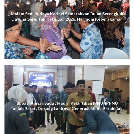
Malam Seni Budaya Kerinci Semarakkan Bulan Serengkuh
Dayung Serentak Ketujuan 2026, Harmoni Keberagaman
Terus Menggema di Kuala Tungkal
Bupati Anwar Sadat Hadiri Pelantikan IPNU-IPPNU
Tanjab Barat, Dorong Lahirnya Generasi Muda Berakhlak,
Cerdas Digital, dan Berdaya Saing