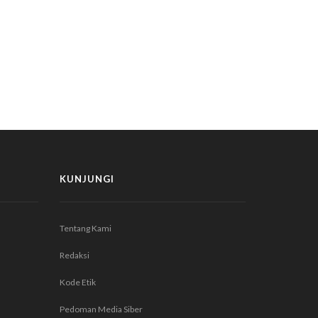
KUNJUNGI
Tentang Kami
Redaksi
Kode Etik
Pedoman Media Siber