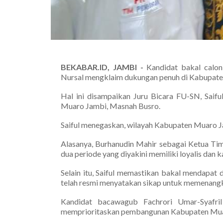
BEKABAR.ID, JAMBI -
Kandidat bakal calo
Nursal mengklaim dukungan penuh di Kabupate
Hal ini disampaikan Juru Bicara FU-SN, Saif
Muaro Jambi, Masnah Busro.
Saiful menegaskan, wilayah Kabupaten Muaro J
Alasanya, Burhanudin Mahir sebagai Ketua Ti
dua periode yang diyakini memiliki loyalis da
Selain itu, Saiful memastikan bakal mendapa
telah resmi menyatakan sikap untuk memenangk
Kandidat bacawagub Fachrori Umar-Syafri
memprioritaskan pembangunan Kabupaten Muaro