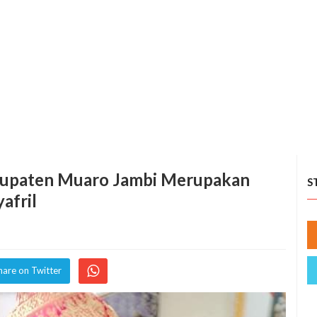
abupaten Muaro Jambi Merupakan
S
afril
hare on Twitter