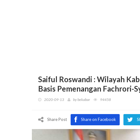
Saiful Roswandi : Wilayah K
Basis Pemenangan Fachrori-Sy
2020-09-13
by
bekabar
94458
Share Post
Share on Facebook
S