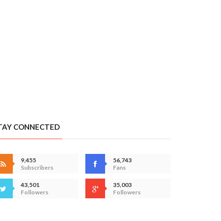
TAY CONNECTED
9,455
56,743
Subscribers
Fans
43,501
35,003
Followers
Followers