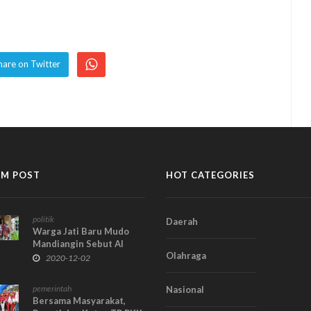
hare on Twitter
M POST
HOT CATEGORIES
politik
Daerah
Warga Jati Baru Mudo
Mandiangin Sebut Al
Olahraga
Haris Sosok Pemimpin
2020-12-02
yang Menyentuh
Masyarakat Pelosok
pemerintah
Nasional
Bersama Masyarakat,