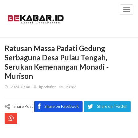
Toggl
navig
Ratusan Massa Padati Gedung
Serbaguna Desa Pulau Tengah,
Serukan Kemenangan Monadi -
Murison
2024-10-08
by
bekabar
90186
Share Post
Share on Facebook
Share on Twitter