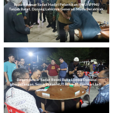
Bupati Anwar Sadat Hadiri Pelantikan IPNU-IPPNU
Tanjab Barat, Dorong Lahirnya Generasi Muda Berakhlak,
Cerdas Digital, dan Berdaya Saing
Bupati Anwar Sadat Resmi Buka Lomba Domino
Berpasangan, Semarakkan HUT RI ke-81 dan Hari Jadi
ke-61 Tanjab Barat