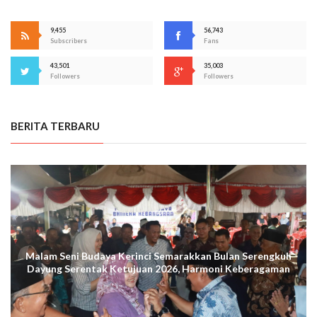
9,455
56,743
Subscribers
Fans
43,501
35,003
Followers
Followers
BERITA TERBARU
Malam Seni Budaya Kerinci Semarakkan Bulan Serengkuh
Dayung Serentak Ketujuan 2026, Harmoni Keberagaman
Terus Menggema di Kuala Tungkal