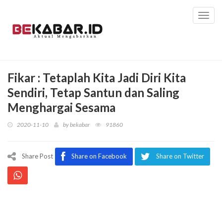
Toggl
navig
Fikar : Tetaplah Kita Jadi Diri Kita
Sendiri, Tetap Santun dan Saling
Menghargai Sesama
2020-11-10
by
bekabar
91860
Share Post
Share on Facebook
Share on Twitter