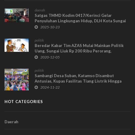
daerah
Satgas TMMD Kodim 0417/Kerinci Gelar
Penyuluhan Lingkungan Hidup, DLH Kota Sungai
Penuh Paparkan Program Pengelolaan Sampah
2025-10-23
2025-2030
politik
Beredar Kabar Tim AZAS Mulai Mainkan Politik
Uang, Sungai Liuk Rp 200 Ribu Perorang,
Hamparan Rawang Rp 150 Ribu, Kumun Debai Rp
2020-12-05
120 Ribu
politik
Sambangi Desa Suban, Katamso Disambut
Antusias, Kupas Fasilitas Tiang Listrik Hingga
Sarana Air Bersih
2024-11-22
HOT CATEGORIES
Daerah