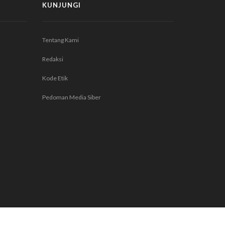
KUNJUNGI
Tentang Kami
Redaksi
Kode Etik
Pedoman Media Siber