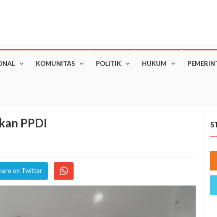
ONAL
KOMUNITAS
POLITIK
HUKUM
PEMERIN
ikan PPDI
S
hare on Twitter