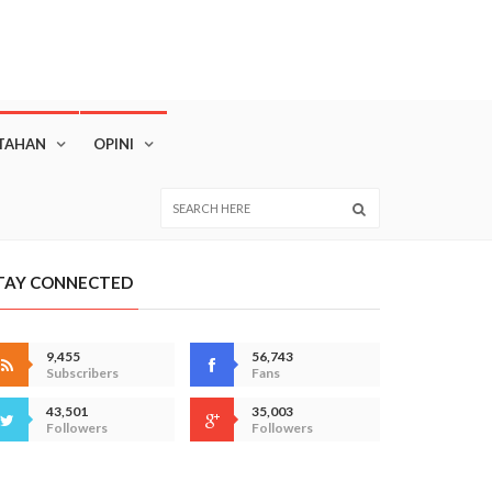
TAHAN
OPINI
TAY CONNECTED
9,455
56,743
Subscribers
Fans
43,501
35,003
Followers
Followers