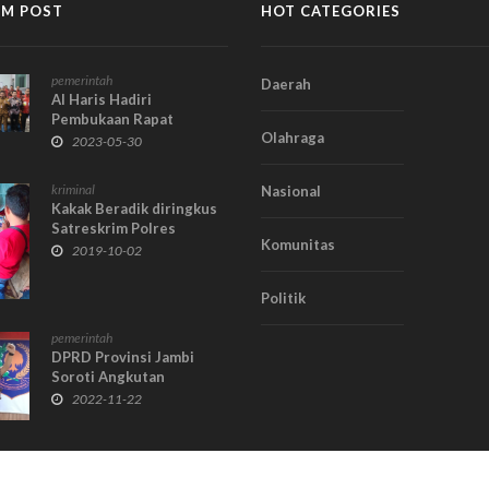
M POST
HOT CATEGORIES
pemerintah
Daerah
Al Haris Hadiri
Pembukaan Rapat
Olahraga
Koordinasi Bidang
2023-05-30
Kepemudaan Tingkat
Provinsi Jambi
kriminal
Nasional
Kakak Beradik diringkus
Satreskrim Polres
Komunitas
Kerinci
2019-10-02
Politik
pemerintah
DPRD Provinsi Jambi
Soroti Angkutan
Batubara yang Tak Taat
2022-11-22
Aturan