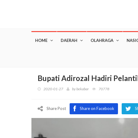
HOME
DAERAH
OLAHRAGA
NASI
Bupati Adirozal Hadiri Pelant
2020-01-27
by
bekabar
70778
Share Post
Share on Facebook
S