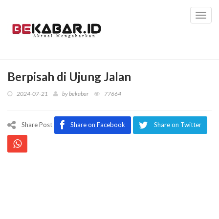
Toggl
navig
Berpisah di Ujung Jalan
2024-07-21
by
bekabar
77664
Share Post
Share on Facebook
Share on Twitter