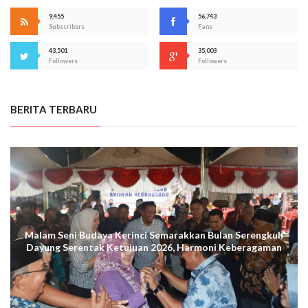
9,455
56,743
Subscribers
Fans
43,501
35,003
Followers
Followers
BERITA TERBARU
Malam Seni Budaya Kerinci Semarakkan Bulan Serengkuh
Dayung Serentak Ketujuan 2026, Harmoni Keberagaman
Terus Menggema di Kuala Tungkal