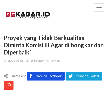
Toggl
navig
Proyek yang Tidak Berkualitas
Diminta Komisi III Agar di bongkar dan
Diperbaiki
2021-08-06
by
bekabar
84438
Share Post
Share on Facebook
Share on Twitter