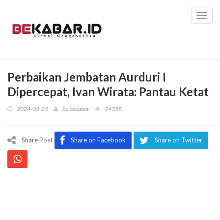
Toggl
navig
Perbaikan Jembatan Aurduri I
Dipercepat, Ivan Wirata: Pantau Ketat
2024-05-29
by
bekabar
74358
Share Post
Share on Facebook
Share on Twitter