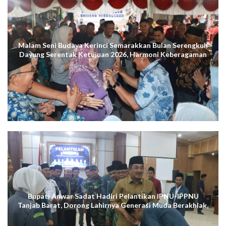
Malam Seni Budaya Kerinci Semarakkan Bulan Serengkuh
Dayung Serentak Ketujuan 2026, Harmoni Keberagaman
Terus Menggema di Kuala Tungkal
Bupati Anwar Sadat Hadiri Pelantikan IPNU-IPPNU
Tanjab Barat, Dorong Lahirnya Generasi Muda Berakhlak,
Cerdas Digital, dan Berdaya Saing