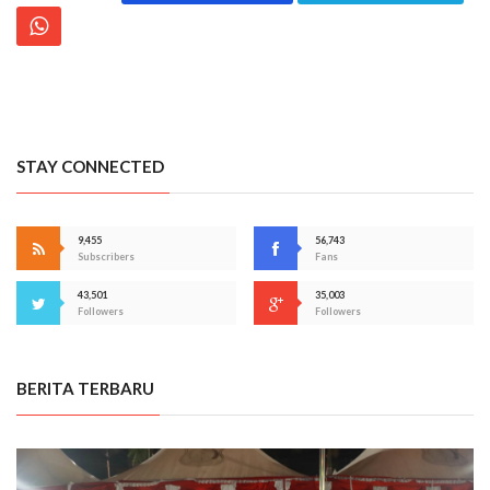
STAY CONNECTED
9,455
56,743
Subscribers
Fans
43,501
35,003
Followers
Followers
BERITA TERBARU