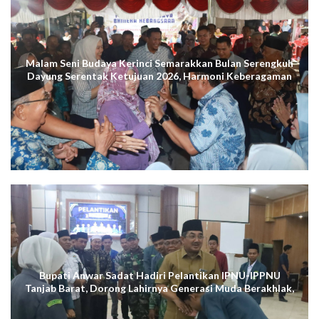
Malam Seni Budaya Kerinci Semarakkan Bulan Serengkuh
Dayung Serentak Ketujuan 2026, Harmoni Keberagaman
Terus Menggema di Kuala Tungkal
Bupati Anwar Sadat Hadiri Pelantikan IPNU-IPPNU
Tanjab Barat, Dorong Lahirnya Generasi Muda Berakhlak,
Cerdas Digital, dan Berdaya Saing