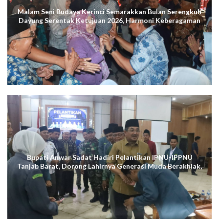
Malam Seni Budaya Kerinci Semarakkan Bulan Serengkuh
Dayung Serentak Ketujuan 2026, Harmoni Keberagaman
Terus Menggema di Kuala Tungkal
Bupati Anwar Sadat Hadiri Pelantikan IPNU-IPPNU
Tanjab Barat, Dorong Lahirnya Generasi Muda Berakhlak,
Cerdas Digital, dan Berdaya Saing