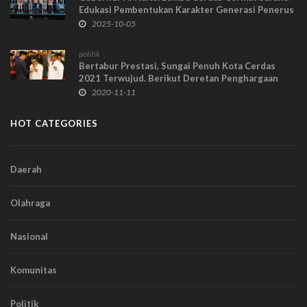
Edukasi Pembentukan Karakter Generasi Penerus
2025-10-05
politik
Bertabur Prestasi, Sungai Penuh Kota Cerdas
2021 Terwujud. Berikut Deretan Penghargaan
yang Diraih AJB - Zulhelmi
2020-11-11
HOT CATEGORIES
Daerah
Olahraga
Nasional
Komunitas
Politik