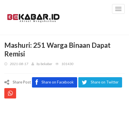
Toggl
navig
Mashuri: 251 Warga Binaan Dapat
Remisi
2021-08-17
by
bekabar
101430
Share Post
Share on Facebook
Share on Twitter