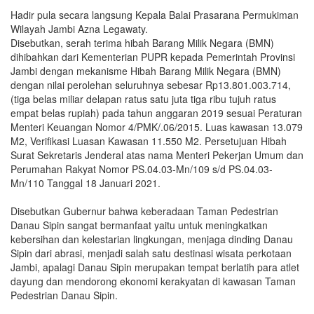
Hadir pula secara langsung Kepala Balai Prasarana Permukiman
Wilayah Jambi Azna Legawaty.
Disebutkan, serah terima hibah Barang Milik Negara (BMN)
dihibahkan dari Kementerian PUPR kepada Pemerintah Provinsi
Jambi dengan mekanisme Hibah Barang Milik Negara (BMN)
dengan nilai perolehan seluruhnya sebesar Rp13.801.003.714,
(tiga belas miliar delapan ratus satu juta tiga ribu tujuh ratus
empat belas rupiah) pada tahun anggaran 2019 sesuai Peraturan
Menteri Keuangan Nomor 4/PMK/.06/2015. Luas kawasan 13.079
M2, Verifikasi Luasan Kawasan 11.550 M2. Persetujuan Hibah
Surat Sekretaris Jenderal atas nama Menteri Pekerjan Umum dan
Perumahan Rakyat Nomor PS.04.03-Mn/109 s/d PS.04.03-
Mn/110 Tanggal 18 Januari 2021.
Disebutkan Gubernur bahwa keberadaan Taman Pedestrian
Danau Sipin sangat bermanfaat yaitu untuk meningkatkan
kebersihan dan kelestarian lingkungan, menjaga dinding Danau
Sipin dari abrasi, menjadi salah satu destinasi wisata perkotaan
Jambi, apalagi Danau Sipin merupakan tempat berlatih para atlet
dayung dan mendorong ekonomi kerakyatan di kawasan Taman
Pedestrian Danau Sipin.