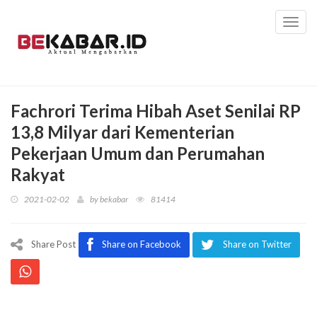
Toggl
navig
Fachrori Terima Hibah Aset Senilai RP
13,8 Milyar dari Kementerian
Pekerjaan Umum dan Perumahan
Rakyat
2021-02-02
by
bekabar
81414
Share Post
Share on Facebook
Share on Twitter