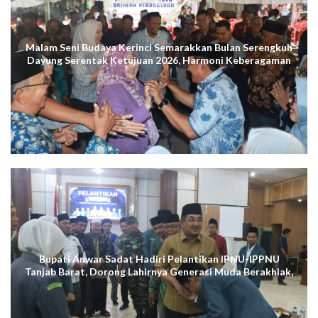
Malam Seni Budaya Kerinci Semarakkan Bulan Serengkuh
Dayung Serentak Ketujuan 2026, Harmoni Keberagaman
Terus Menggema di Kuala Tungkal
Bupati Anwar Sadat Hadiri Pelantikan IPNU-IPPNU
Tanjab Barat, Dorong Lahirnya Generasi Muda Berakhlak,
Cerdas Digital, dan Berdaya Saing