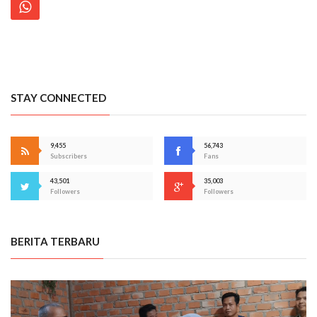
STAY CONNECTED
9,455
56,743
Subscribers
Fans
43,501
35,003
Followers
Followers
BERITA TERBARU