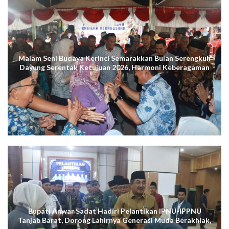
Malam Seni Budaya Kerinci Semarakkan Bulan Serengkuh
Dayung Serentak Ketujuan 2026, Harmoni Keberagaman
Terus Menggema di Kuala Tungkal
Bupati Anwar Sadat Hadiri Pelantikan IPNU-IPPNU
Tanjab Barat, Dorong Lahirnya Generasi Muda Berakhlak,