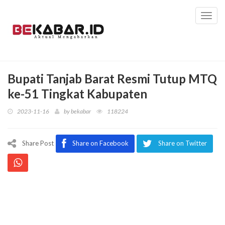
Toggl
navig
Bupati Tanjab Barat Resmi Tutup MTQ
ke-51 Tingkat Kabupaten
2023-11-16
by
bekabar
118224
Share Post
Share on Facebook
Share on Twitter