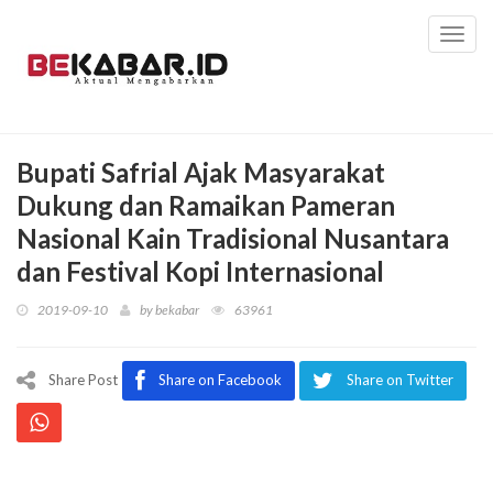
Toggl
navig
Bupati Safrial Ajak Masyarakat
Dukung dan Ramaikan Pameran
Nasional Kain Tradisional Nusantara
dan Festival Kopi Internasional
2019-09-10
by
bekabar
63961
Share Post
Share on Facebook
Share on Twitter