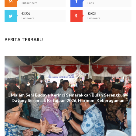
Subscribers
Fans
43,501
35,003
Followers
Followers
BERITA TERBARU
Malam Seni Budaya Kerinci Semarakkan Bulan Serengkuh
Dayung Serentak Ketujuan 2026, Harmoni Keberagaman
Terus Menggema di Kuala Tungkal