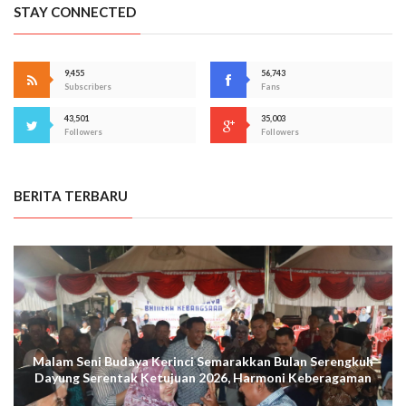
STAY CONNECTED
9,455
56,743
Subscribers
Fans
43,501
35,003
Followers
Followers
BERITA TERBARU
Malam Seni Budaya Kerinci Semarakkan Bulan Serengkuh
Dayung Serentak Ketujuan 2026, Harmoni Keberagaman
Terus Menggema di Kuala Tungkal