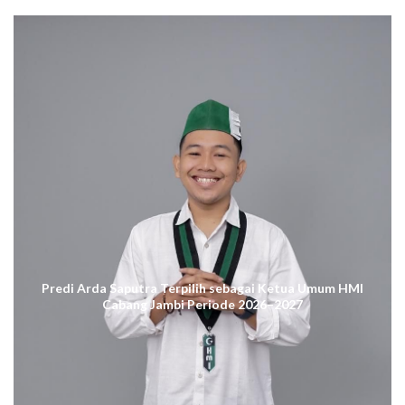
Predi Arda Saputra Terpilih sebagai Ketua Umum HMI
Cabang Jambi Periode 2026–2027