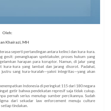
Oleh:
zan Khairazi, MH
terasa seperti pertandingan antara kelinci dan kura-kura.
g gesit: penangkapan spektakuler, proses hukum yang
gelamkan harapan para koruptor. Namun, di jalur yang
t kura-kura yang lambat dan jarang disorot. Padahal,
justru sang kura-kuralah—yakni integritas—yang akan
menempatkan Indonesia di peringkat 115 dari 180 negara
ingat getir bahwa pendekatan represif saja tidak cukup.
npa pernah serius menutup sumber percikannya. Sudah
igma dari sekadar law enforcement menuju culture
 setiap tindakan.