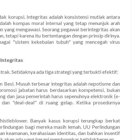
tidak korupsi. Integritas adalah konsistensi mutlak antara
a adalah kompas moral internal yang tetap menunjuk arah
un yang mengawasi. Seorang pegawai berintegritas akan
, tetapi karena itu bertentangan dengan prinsip dirinya.
ebagai "sistem kekebalan tubuh" yang mencegah virus
Integritas
ak. Setidaknya ada tiga strategi yang terbukti efektif:
m Besi. Musuh terbesar integritas adalah nepotisme dan
 promosi jabatan harus berdasarkan kompetensi, bukan
g dan jasa pemerintah harus sepenuhnya elektronik (e-
 dan "deal-deal" di ruang gelap. Ketika prosedurnya
histleblower. Banyak kasus korupsi terungkap berkat
erlindungan bagi mereka masih lemah. UU Perlindungan
an keamanan, kerahasiaan identitas, dan bahkan insentif
idak akan ada yang berani membongkar ketidakberesan.