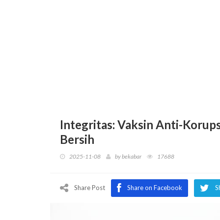
Integritas: Vaksin Anti-Korup
Bersih
2025-11-08
by
bekabar
17688
Share Post
Share on Facebook
S