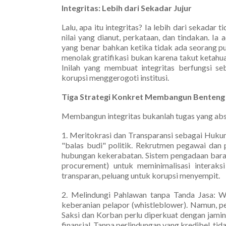
Integritas: Lebih dari Sekadar Jujur
Lalu, apa itu integritas? Ia lebih dari sekadar 
nilai yang dianut, perkataan, dan tindakan. I
yang benar bahkan ketika tidak ada seorang p
menolak gratifikasi bukan karena takut ketahuan
Inilah yang membuat integritas berfungsi s
korupsi menggerogoti institusi.
Tiga Strategi Konkret Membangun Benteng 
Membangun integritas bukanlah tugas yang abstr
1. Meritokrasi dan Transparansi sebagai Huku
"balas budi" politik. Rekrutmen pegawai dan
hubungan kekerabatan. Sistem pengadaan baran
procurement) untuk meminimalisasi interaksi
transparan, peluang untuk korupsi menyempit.
2. Melindungi Pahlawan tanpa Tanda Jasa: W
keberanian pelapor (whistleblower). Namun, p
Saksi dan Korban perlu diperkuat dengan jamin
finansial. Tanpa perlindungan yang kredibel, t