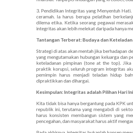
3. Pendidikan Integritas yang Menyentuh Hati.
ceramah. Ia harus berupa pelatihan berkelanj
dilema etika. Ketika seorang pegawai merasak
integritas akan lebih melekat daripada hanya m
Tantangan Terberat: Budaya dan Ketelada
Strategi di atas akan mentah jika berhadapan 
yang mengutamakan hubungan keluarga dan pert
keteladanan pimpinan (tone at the top). Jika
praktik korupsi, seluruh program integritas aka
pemimpin harus menjadi teladan hidup bahw
dipraktikkan dan dihargai.
Kesimpulan: Integritas adalah Pilihan Hari I
Kita tidak bisa hanya bergantung pada KPK unt
republik ini, terutama yang mengabdi di sekto
harus konsisten membangun sistem yang men
pencegahan, dan masyarakat harus aktif menga
Pada akhirnya, integritas bukanlah konsep mewah 