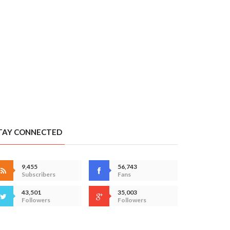
TAY CONNECTED
9,455
56,743
Subscribers
Fans
43,501
35,003
Followers
Followers