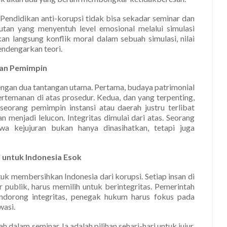
 Pendidikan anti-korupsi tidak bisa sekadar seminar dan
utan yang menyentuh level emosional melalui simulasi
an langsung konflik moral dalam sebuah simulasi, nilai
endengarkan teori.
nan Pemimpin
dengan dua tantangan utama. Pertama, budaya patrimonial
emanan di atas prosedur. Kedua, dan yang terpenting,
 seorang pemimpin instansi atau daerah justru terlibat
n menjadi lelucon. Integritas dimulai dari atas. Seorang
a kejujuran bukan hanya dinasihatkan, tetapi juga
ni untuk Indonesia Esok
uk membersihkan Indonesia dari korupsi. Setiap insan di
r publik, harus memilih untuk berintegritas. Pemerintah
dorong integritas, penegak hukum harus fokus pada
wasi.
dalam seminar. Ia adalah pilihan sehari-hari untuk jujur,