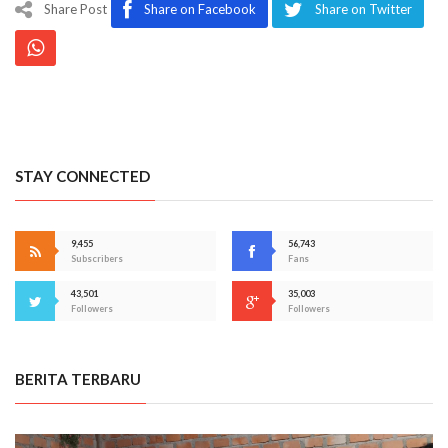
Share Post
Share on Facebook
Share on Twitter
STAY CONNECTED
9,455
56,743
Subscribers
Fans
43,501
35,003
Followers
Followers
BERITA TERBARU