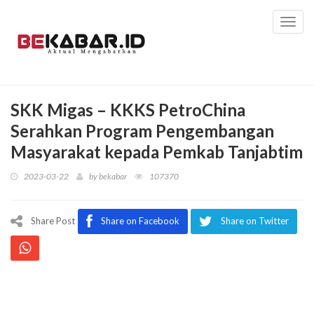
Toggl
navig
SKK Migas – KKKS PetroChina
Serahkan Program Pengembangan
Masyarakat kepada Pemkab Tanjabtim
2023-03-22
by
bekabar
107370
Share Post
Share on Facebook
Share on Twitter