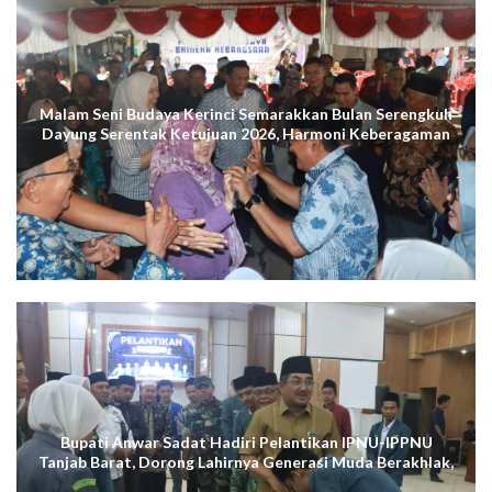
Malam Seni Budaya Kerinci Semarakkan Bulan Serengkuh
Dayung Serentak Ketujuan 2026, Harmoni Keberagaman
Terus Menggema di Kuala Tungkal
Bupati Anwar Sadat Hadiri Pelantikan IPNU-IPPNU
Tanjab Barat, Dorong Lahirnya Generasi Muda Berakhlak,
Cerdas Digital, dan Berdaya Saing