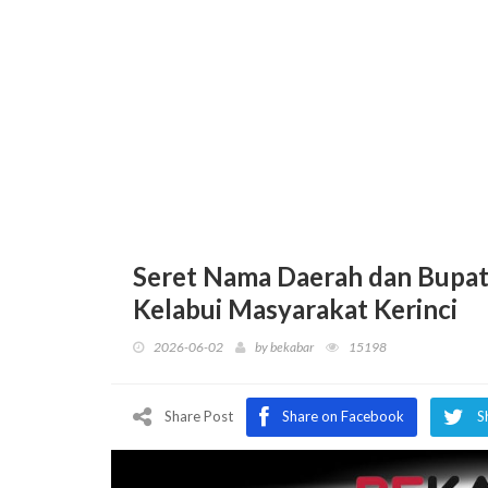
Seret Nama Daerah dan Bupati
Kelabui Masyarakat Kerinci
2026-06-02
by
bekabar
15198
Share Post
Share on Facebook
S