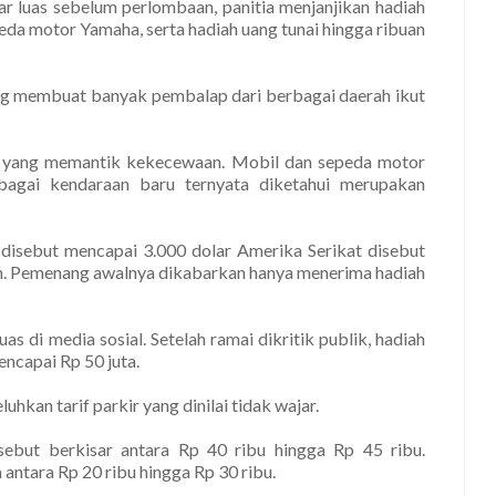
r luas sebelum perlombaan, panitia menjanjikan hadiah
peda motor Yamaha, serta hadiah uang tunai hingga ribuan
ng membuat banyak pembalap dari berbagai daerah ikut
a yang memantik kekecewaan. Mobil dan sepeda motor
bagai kendaraan baru ternyata diketahui merupakan
 disebut mencapai 3.000 dolar Amerika Serikat disebut
an. Pemenang awalnya dikabarkan hanya menerima hadiah
s di media sosial. Setelah ramai dikritik publik, hadiah
encapai Rp 50 juta.
uhkan tarif parkir yang dinilai tidak wajar.
sebut berkisar antara Rp 40 ribu hingga Rp 45 ribu.
antara Rp 20 ribu hingga Rp 30 ribu.