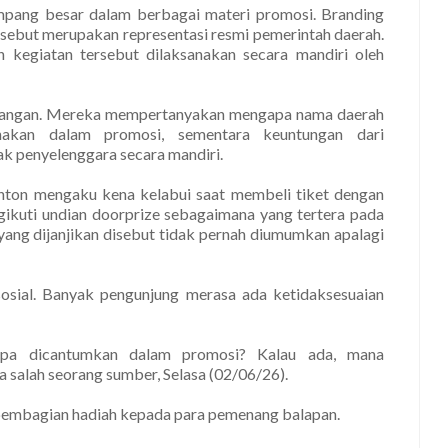
mpang besar dalam berbagai materi promosi. Branding
ersebut merupakan representasi resmi pemerintah daerah.
kegiatan tersebut dilaksanakan secara mandiri oleh
kalangan. Mereka mempertanyakan mengapa nama daerah
akan dalam promosi, sementara keuntungan dari
ak penyelenggara secara mandiri.
onton mengaku kena kelabui saat membeli tiket dengan
kuti undian doorprize sebagaimana yang tertera pada
 yang dijanjikan disebut tidak pernah diumumkan apalagi
sosial. Banyak pengunjung merasa ada ketidaksesuaian
apa dicantumkan dalam promosi? Kalau ada, mana
a salah seorang sumber, Selasa (02/06/26).
 pembagian hadiah kepada para pemenang balapan.