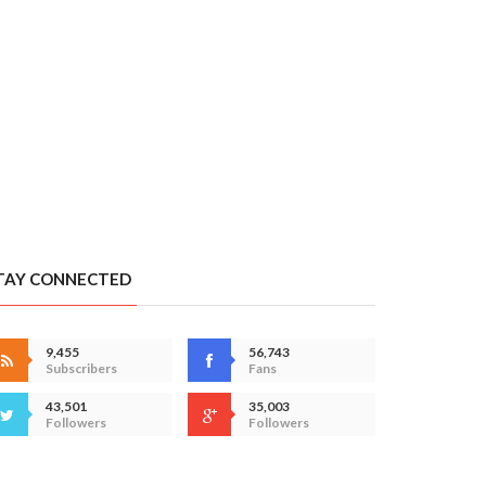
TAY CONNECTED
9,455
56,743
Subscribers
Fans
43,501
35,003
Followers
Followers