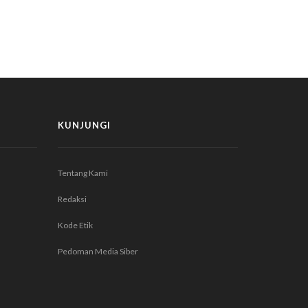
KUNJUNGI
Tentang Kami
Redaksi
Kode Etik
Pedoman Media Siber