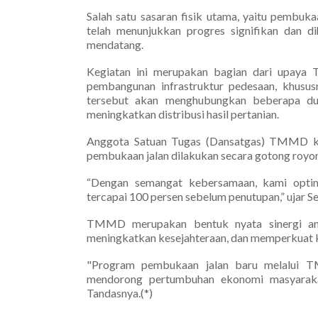
Salah satu sasaran fisik utama, yaitu pembuk
telah menunjukkan progres signifikan dan d
mendatang.
Kegiatan ini merupakan bagian dari upaya
pembangunan infrastruktur pedesaan, khususny
tersebut akan menghubungkan beberapa dus
meningkatkan distribusi hasil pertanian.
Anggota Satuan Tugas (Dansatgas) TMMD k
pembukaan jalan dilakukan secara gotong royon
“Dengan semangat kebersamaan, kami opti
tercapai 100 persen sebelum penutupan,” ujar 
TMMD merupakan bentuk nyata sinergi an
meningkatkan kesejahteraan, dan memperkuat ke
"Program pembukaan jalan baru melalui T
mendorong pertumbuhan ekonomi masyarakat
Tandasnya.(*)