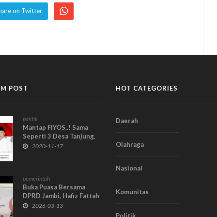
hare on Twitter
M POST
HOT CATEGORIES
politik
Daerah
Mantap FIYOS..! Sama
Seperti 3 Desa Tanjung,
Olahraga
Dusun Cangking Desa
2020-11-17
Gedang Akan Punya 2
Jalur
Nasional
pemerintah
Buka Puasa Bersama
Komunitas
DPRD Jambi, Hafiz Fattah
Ajak Pererat Silaturahmi
2026-03-13
Jelang Idul Fitri
Politik