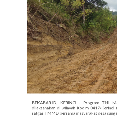
BEKABAR.ID, KERINCI -
Program TNI M
dilaksanakan di wilayah Kodim 0417/Kerinci s
satgas TMMD bersama masyarakat desa sungai j