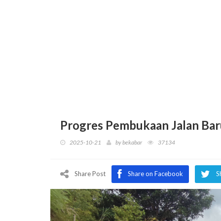
Progres Pembukaan Jalan Ba
2025-10-21
by
bekabar
37134
Share Post
Share on Facebook
S