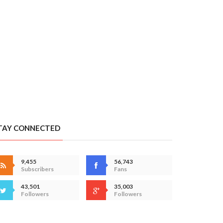
TAY CONNECTED
9,455
56,743
Subscribers
Fans
43,501
35,003
Followers
Followers