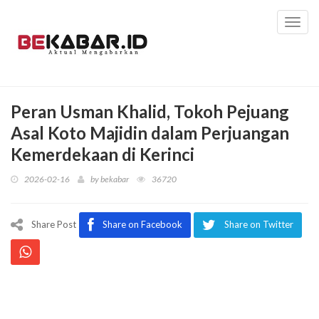
Toggl
navig
Peran Usman Khalid, Tokoh Pejuang
Asal Koto Majidin dalam Perjuangan
Kemerdekaan di Kerinci
2026-02-16
by
bekabar
36720
Share Post
Share on Facebook
Share on Twitter