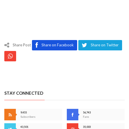
Share Post
Share on Facebook
Share on Twitter
STAY CONNECTED
9,455
56,743
Subscribers
Fans
43,501
35,003