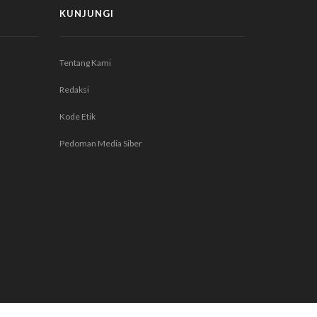
KUNJUNGI
Tentang Kami
Redaksi
Kode Etik
Pedoman Media Siber