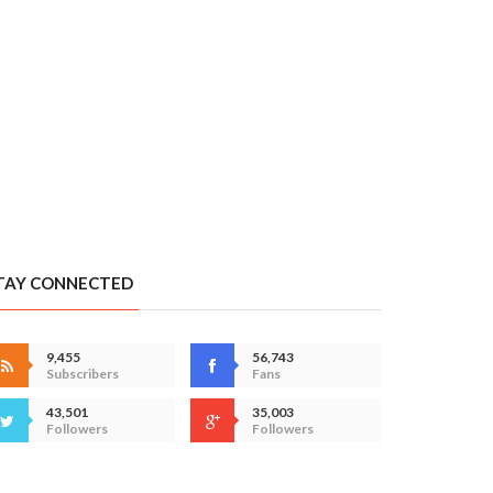
TAY CONNECTED
9,455
56,743
Subscribers
Fans
43,501
35,003
Followers
Followers