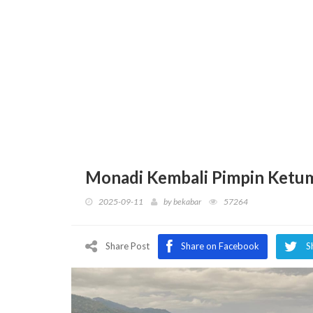
Monadi Kembali Pimpin Ketum
2025-09-11
by
bekabar
57264
Share Post
Share on Facebook
S