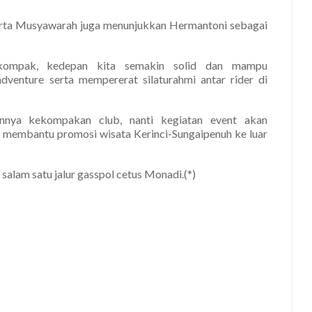
erta Musyawarah juga menunjukkan Hermantoni sebagai
l kompak, kedepan kita semakin solid dan mampu
enture serta mempererat silaturahmi antar rider di
annya kekompakan club, nanti kegiatan event akan
rta membantu promosi wisata Kerinci-Sungaipenuh ke luar
, salam satu jalur gasspol cetus Monadi.(*)