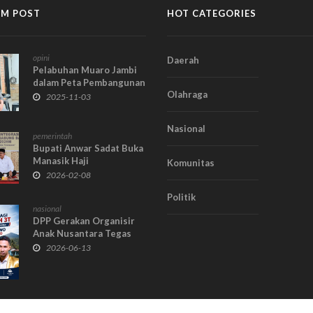
M POST
HOT CATEGORIES
opini
Daerah
Pelabuhan Muaro Jambi
dalam Peta Pembangunan
Olahraga
Jangka Panjang: Peluang
2025-11-03
Strategis, Risiko
Struktural, dan Arah
Nasional
Kebijakan Daerah
pemerintah
Bupati Anwar Sadat Buka
Manasik Haji
Komunitas
Terintegrasi Tahun 1447
2026-02-08
H/2026 M
Politik
nasional
DPP Gerakan Organisir
Anak Nusantara Tegas
Menentang Tuntutan
2026-06-13
BEM UI yang Tolak MBG,
Nyatakan Siap Bersama
Presiden RI