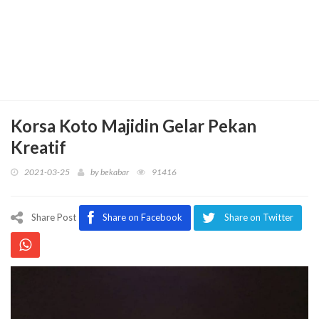
Korsa Koto Majidin Gelar Pekan
Kreatif
2021-03-25
by
bekabar
91416
Share Post
Share on Facebook
Share on Twitter