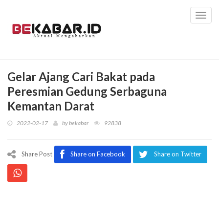
Toggl
navig
Gelar Ajang Cari Bakat pada
Peresmian Gedung Serbaguna
Kemantan Darat
2022-02-17
by
bekabar
92838
Share Post
Share on Facebook
Share on Twitter