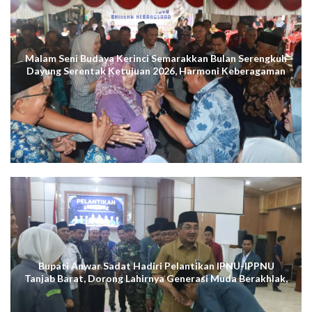
Malam Seni Budaya Kerinci Semarakkan Bulan Serengkuh
Dayung Serentak Ketujuan 2026, Harmoni Keberagaman
Terus Menggema di Kuala Tungkal
Bupati Anwar Sadat Hadiri Pelantikan IPNU-IPPNU
Tanjab Barat, Dorong Lahirnya Generasi Muda Berakhlak,
Cerdas Digital, dan Berdaya Saing