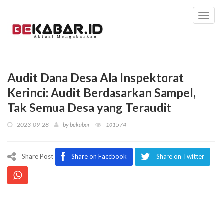
Toggl
navig
Audit Dana Desa Ala Inspektorat
Kerinci: Audit Berdasarkan Sampel,
Tak Semua Desa yang Teraudit
2023-09-28
by
bekabar
101574
Share Post
Share on Facebook
Share on Twitter