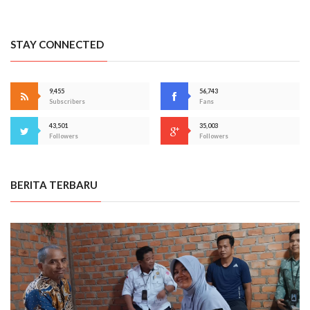
STAY CONNECTED
9,455
56,743
Subscribers
Fans
43,501
35,003
Followers
Followers
BERITA TERBARU