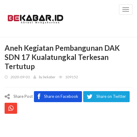
Toggl
navig
Aneh Kegiatan Pembangunan DAK
SDN 17 Kualatungkal Terkesan
Tertutup
2020-09-01
by
bekabar
109152
Share Post
Share on Facebook
Share on Twitter