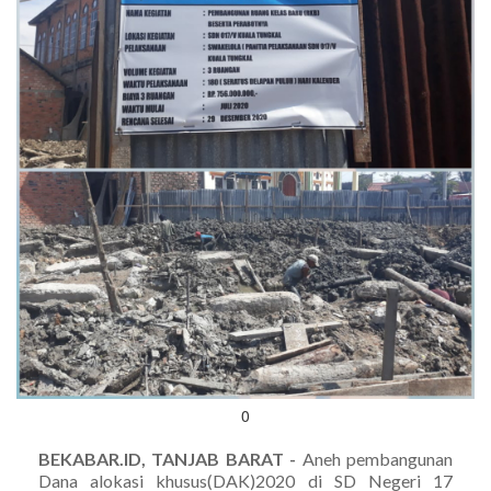
0
BEKABAR.ID, TANJAB BARAT -
Aneh pembangunan
Dana alokasi khusus(DAK)2020 di SD Negeri 17