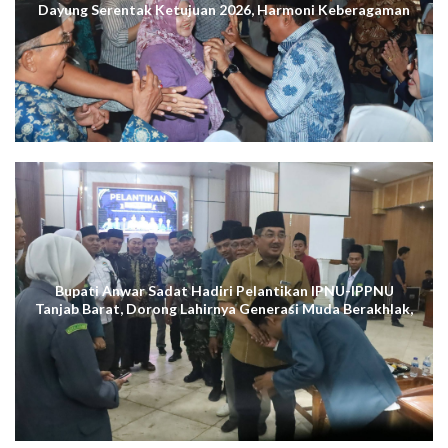
Dayung Serentak Ketujuan 2026, Harmoni Keberagaman
Terus Menggema di Kuala Tungkal
Bupati Anwar Sadat Hadiri Pelantikan IPNU-IPPNU
Tanjab Barat, Dorong Lahirnya Generasi Muda Berakhlak,
Cerdas Digital, dan Berdaya Saing