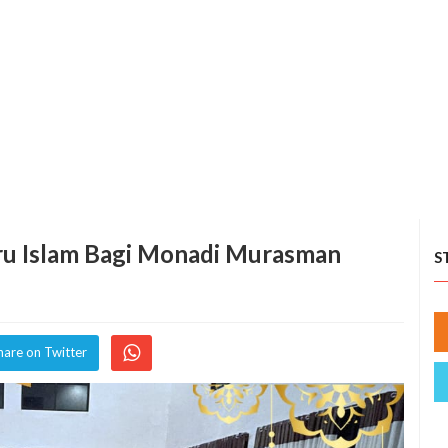
ru Islam Bagi Monadi Murasman
S
hare on Twitter