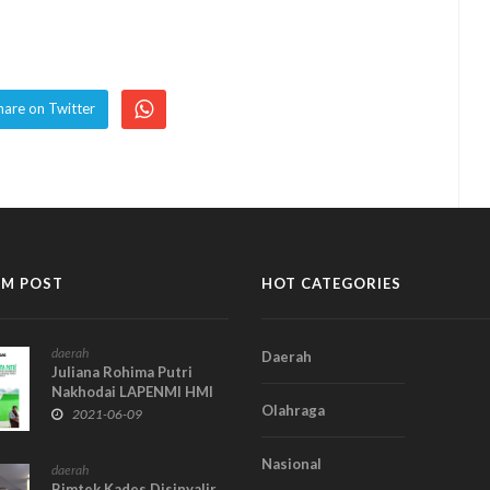
hare on Twitter
M POST
HOT CATEGORIES
daerah
Daerah
Juliana Rohima Putri
Nakhodai LAPENMI HMI
Olahraga
Cabang Jambi
2021-06-09
Nasional
daerah
Bimtek Kades Disinyalir