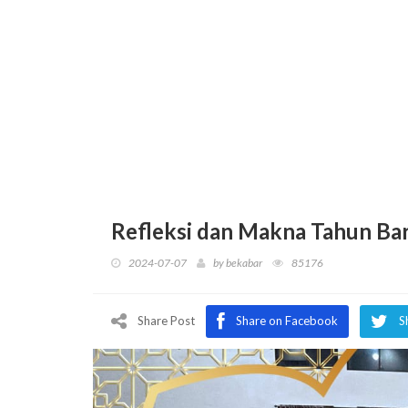
Refleksi dan Makna Tahun Ba
2024-07-07
by
bekabar
85176
Share Post
Share on Facebook
S