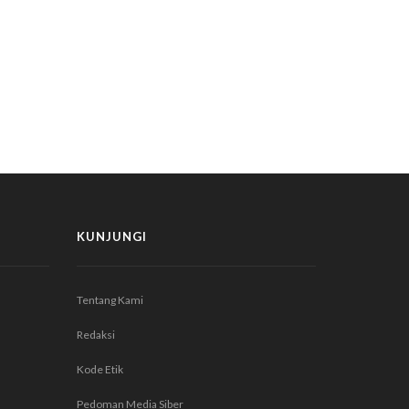
KUNJUNGI
Tentang Kami
Redaksi
Kode Etik
Pedoman Media Siber