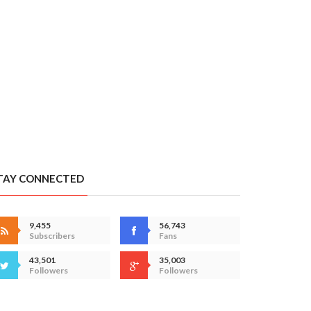
TAY CONNECTED
9,455
56,743
Subscribers
Fans
43,501
35,003
Followers
Followers