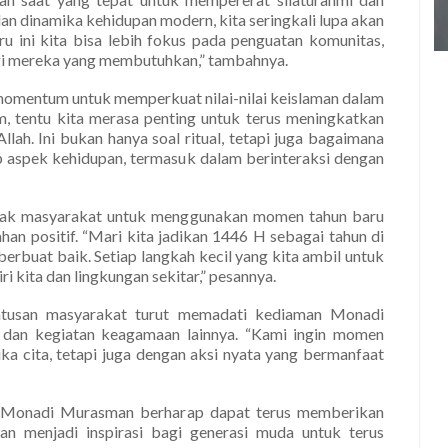
dan dinamika kehidupan modern, kita seringkali lupa akan
u ini kita bisa lebih fokus pada penguatan komunitas,
i mereka yang membutuhkan,” tambahnya.
 momentum untuk memperkuat nilai-nilai keislaman dalam
im, tentu kita merasa penting untuk terus meningkatkan
lah. Ini bukan hanya soal ritual, tetapi juga bagaimana
ap aspek kehidupan, termasuk dalam berinteraksi dengan
jak masyarakat untuk menggunakan momen tahun baru
han positif. “Mari kita jadikan 1446 H sebagai tahun di
 berbuat baik. Setiap langkah kecil yang kita ambil untuk
kita dan lingkungan sekitar,” pesannya.
atusan masyarakat turut memadati kediaman Monadi
 dan kegiatan keagamaan lainnya. “Kami ingin momen
uka cita, tetapi juga dengan aksi nyata yang bermanfaat
 Monadi Murasman berharap dapat terus memberikan
dan menjadi inspirasi bagi generasi muda untuk terus