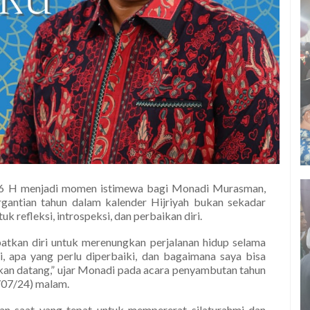
46 H menjadi momen istimewa bagi Monadi Murasman,
rgantian tahun dalam kalender Hijriyah bukan sekadar
 refleksi, introspeksi, dan perbaikan diri.
patkan diri untuk merenungkan perjalanan hidup selama
ai, apa yang perlu diperbaiki, dan bagaimana saya bisa
 akan datang,” ujar Monadi pada acara penyambutan tahun
/07/24) malam.
an saat yang tepat untuk mempererat silaturahmi dan