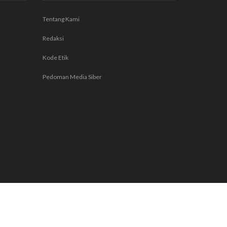
Tentang Kami
Redaksi
Kode Etik
Pedoman Media Siber
ang Kami
Redaksi
Kode Etik
Pedoman Media Siber