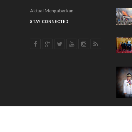
Aktual Mengabarkan
STAY CONNECTED
© COPYRIGHT 2019 bekabar.id
depeloved by ayoweb