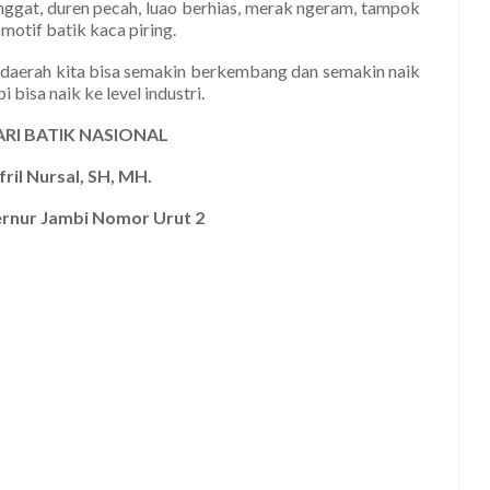
nggat, duren pecah, luao berhias, merak ngeram, tampok
motif batik kaca piring.
i daerah kita bisa semakin berkembang dan semakin naik
 bisa naik ke level industri.
RI BATIK NASIONAL
fril Nursal, SH, MH.
ernur Jambi Nomor Urut 2