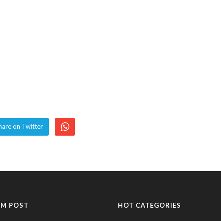
hare on Twitter
M POST
HOT CATEGORIES