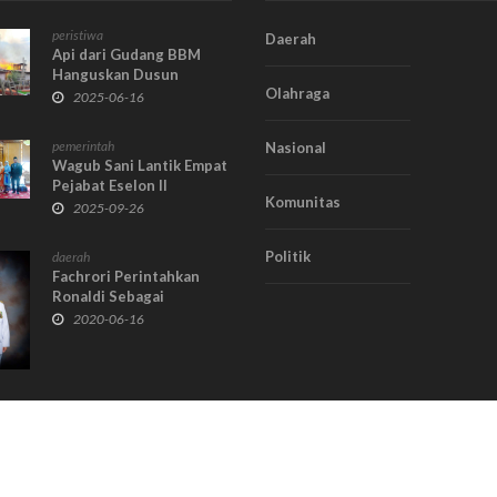
peristiwa
Daerah
Api dari Gudang BBM
Hanguskan Dusun
Olahraga
Teladan Kuala Betara,
2025-06-16
Ratusan Warga
Kehilangan Tempat
pemerintah
Nasional
Tinggal
Wagub Sani Lantik Empat
Pejabat Eselon II
Komunitas
Pemprov Jambi
2025-09-26
Politik
daerah
Fachrori Perintahkan
Ronaldi Sebagai
Pelaksana Tugas
2020-06-16
Kadispora
Tent