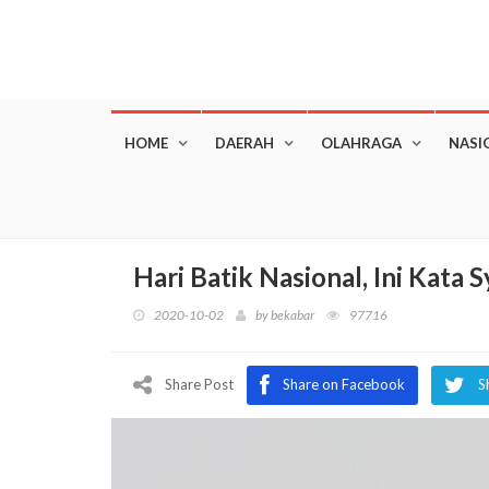
HOME
DAERAH
OLAHRAGA
NASI
Hari Batik Nasional, Ini Kata S
2020-10-02
by
bekabar
97716
Share Post
Share on Facebook
S