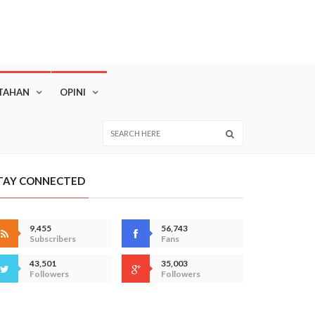
TAHAN
OPINI
TAY CONNECTED
9,455
56,743
Subscribers
Fans
43,501
35,003
Followers
Followers