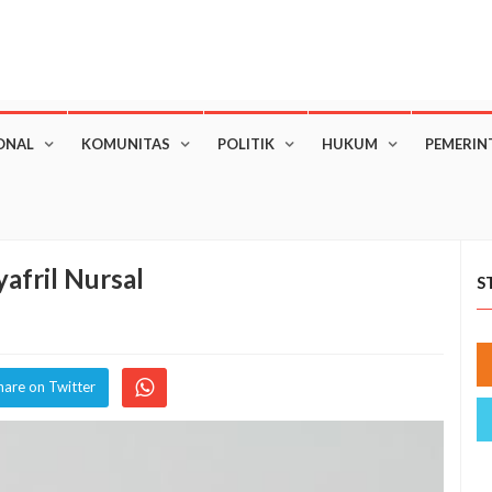
ONAL
KOMUNITAS
POLITIK
HUKUM
PEMERIN
yafril Nursal
S
hare on Twitter