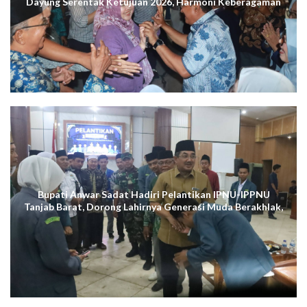
Dayung Serentak Ketujuan 2026, Harmoni Keberagaman
Terus Menggema di Kuala Tungkal
Bupati Anwar Sadat Hadiri Pelantikan IPNU-IPPNU
Tanjab Barat, Dorong Lahirnya Generasi Muda Berakhlak,
Cerdas Digital, dan Berdaya Saing