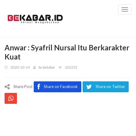
Toggl
navig
Anwar : Syafril Nursal Itu Berkarakter
Kuat
2020-10-14
by
bekabar
102252
Share Post
Share on Facebook
Share on Twitter