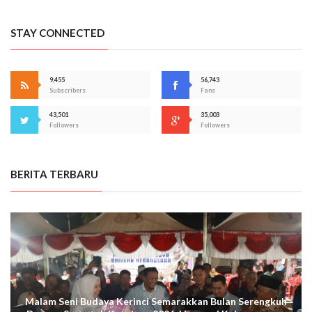
STAY CONNECTED
9,455
56,743
Subscribers
Fans
43,501
35,003
Followers
Followers
BERITA TERBARU
Malam Seni Budaya Kerinci Semarakkan Bulan Serengkuh