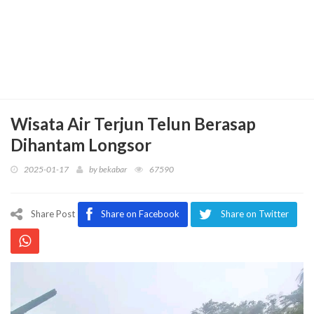
Wisata Air Terjun Telun Berasap
Dihantam Longsor
2025-01-17
by
bekabar
67590
Share Post
Share on Facebook
Share on Twitter