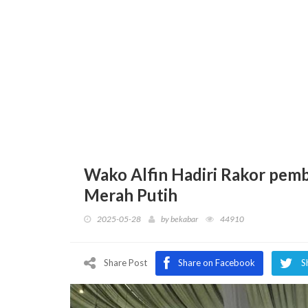
Wako Alfin Hadiri Rakor pem
Merah Putih
2025-05-28
by
bekabar
44910
Share Post
Share on Facebook
S