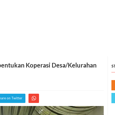
bentukan Koperasi Desa/Kelurahan
S
hare on Twitter