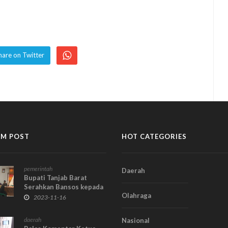
hare on Twitter
M POST
HOT CATEGORIES
pemerintah
Daerah
Bupati Tanjab Barat
Serahkan Bansos kepada
Olahraga
Lansia di Kuala Betara
2023-11-16
daerah
Nasional