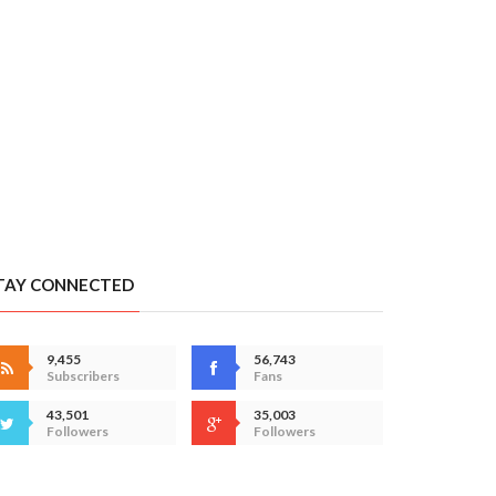
TAY CONNECTED
9,455
56,743
Subscribers
Fans
43,501
35,003
Followers
Followers