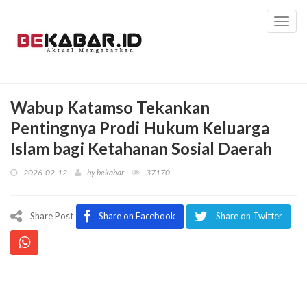
Toggl
navig
Wabup Katamso Tekankan
Pentingnya Prodi Hukum Keluarga
Islam bagi Ketahanan Sosial Daerah
2026-02-12
by
bekabar
37170
Share Post
Share on Facebook
Share on Twitter