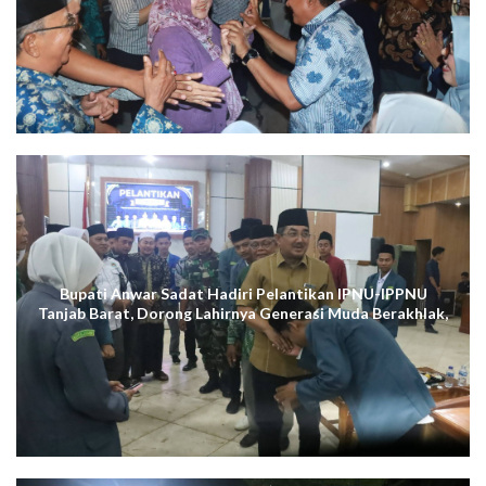
Terus Menggema di Kuala Tungkal
Bupati Anwar Sadat Hadiri Pelantikan IPNU-IPPNU
Tanjab Barat, Dorong Lahirnya Generasi Muda Berakhlak,
Cerdas Digital, dan Berdaya Saing