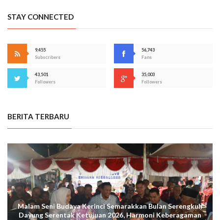
STAY CONNECTED
9,455
56,743
Subscribers
Fans
43,501
35,003
Followers
Followers
BERITA TERBARU
Malam Seni Budaya Kerinci Semarakkan Bulan Serengkuh
Dayung Serentak Ketujuan 2026, Harmoni Keberagaman