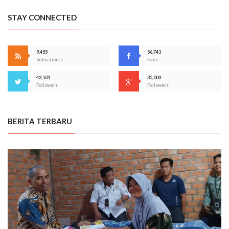
STAY CONNECTED
9,455
56,743
Subscribers
Fans
43,501
35,003
Followers
Followers
BERITA TERBARU