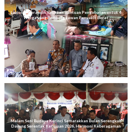
Lazismu Merangin Salurkan Bantuan Pengobatan untuk 4
Warga yang Berjuang Lawan Penyakit Berat
Malam Seni Budaya Kerinci Semarakkan Bulan Serengkuh
Dayung Serentak Ketujuan 2026, Harmoni Keberagaman
Terus Menggema di Kuala Tungkal