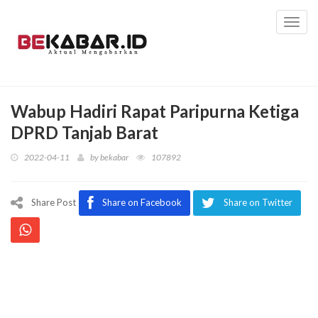
Toggl
navig
Wabup Hadiri Rapat Paripurna Ketiga
DPRD Tanjab Barat
2022-04-11
by
bekabar
107892
Share Post
Share on Facebook
Share on Twitter