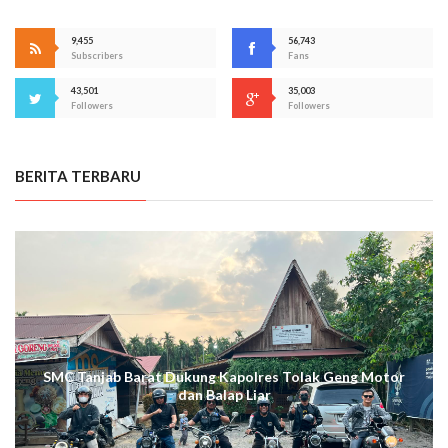
9,455
56,743
Subscribers
Fans
43,501
35,003
Followers
Followers
BERITA TERBARU
SMC Tanjab Barat Dukung Kapolres Tolak Geng Motor
dan Balap Liar