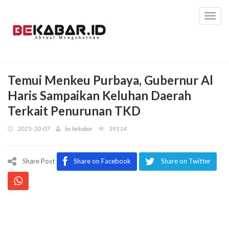
Toggl
navig
Temui Menkeu Purbaya, Gubernur Al
Haris Sampaikan Keluhan Daerah
Terkait Penurunan TKD
2025-10-07
by
bekabar
39114
Share Post
Share on Facebook
Share on Twitter