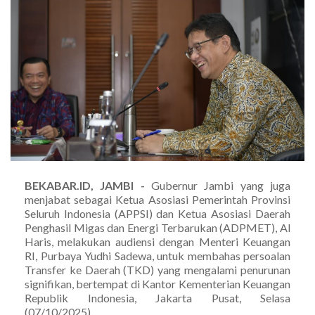
BEKABAR.ID, JAMBI -
Gubernur Jambi yang juga
menjabat sebagai Ketua Asosiasi Pemerintah Provinsi
Seluruh Indonesia (APPSI) dan Ketua Asosiasi Daerah
Penghasil Migas dan Energi Terbarukan (ADPMET), Al
Haris, melakukan audiensi dengan Menteri Keuangan
RI, Purbaya Yudhi Sadewa, untuk membahas persoalan
Transfer ke Daerah (TKD) yang mengalami penurunan
signifikan, bertempat di Kantor Kementerian Keuangan
Republik Indonesia, Jakarta Pusat, Selasa
(07/10/2025).