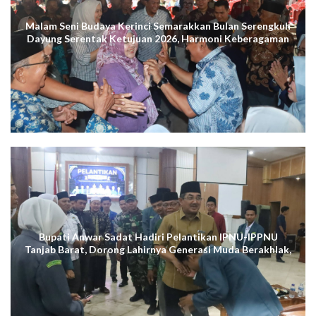
Malam Seni Budaya Kerinci Semarakkan Bulan Serengkuh
Dayung Serentak Ketujuan 2026, Harmoni Keberagaman
Terus Menggema di Kuala Tungkal
Bupati Anwar Sadat Hadiri Pelantikan IPNU-IPPNU
Tanjab Barat, Dorong Lahirnya Generasi Muda Berakhlak,
Cerdas Digital, dan Berdaya Saing