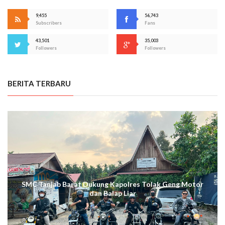
9,455
56,743
Subscribers
Fans
43,501
35,003
Followers
Followers
BERITA TERBARU
SMC Tanjab Barat Dukung Kapolres Tolak Geng Motor
dan Balap Liar