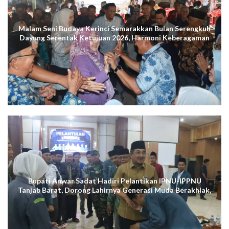
Malam Seni Budaya Kerinci Semarakkan Bulan Serengkuh
Dayung Serentak Ketujuan 2026, Harmoni Keberagaman
Terus Menggema di Kuala Tungkal
Bupati Anwar Sadat Hadiri Pelantikan IPNU-IPPNU
Tanjab Barat, Dorong Lahirnya Generasi Muda Berakhlak,
Cerdas Digital, dan Berdaya Saing