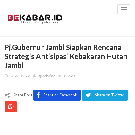
Toggl
navig
Pj.Gubernur Jambi Siapkan Rencana
Strategis Antisipasi Kebakaran Hutan
Jambi
2021-02-22
by
bekabar
82620
Share Post
Share on Facebook
Share on Twitter