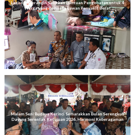
Lazismu Merangin Salurkan Bantuan Pengobatan untuk 4
Warga yang Berjuang Lawan Penyakit Berat
Malam Seni Budaya Kerinci Semarakkan Bulan Serengkuh
Dayung Serentak Ketujuan 2026, Harmoni Keberagaman
Terus Menggema di Kuala Tungkal