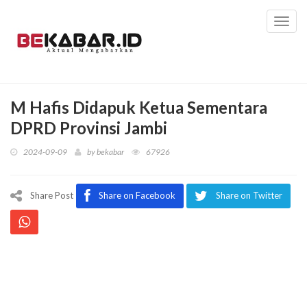
Toggl
navig
M Hafis Didapuk Ketua Sementara
DPRD Provinsi Jambi
2024-09-09
by
bekabar
67926
Share Post
Share on Facebook
Share on Twitter