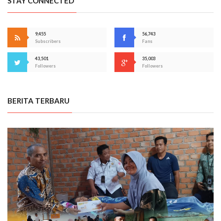
STAY CONNECTED
9,455
56,743
Subscribers
Fans
43,501
35,003
Followers
Followers
BERITA TERBARU