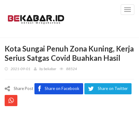
Toggl
navig
Kota Sungai Penuh Zona Kuning, Kerja
Serius Satgas Covid Buahkan Hasil
2021-09-01
by
bekabar
88524
Share Post
Share on Facebook
Share on Twitter