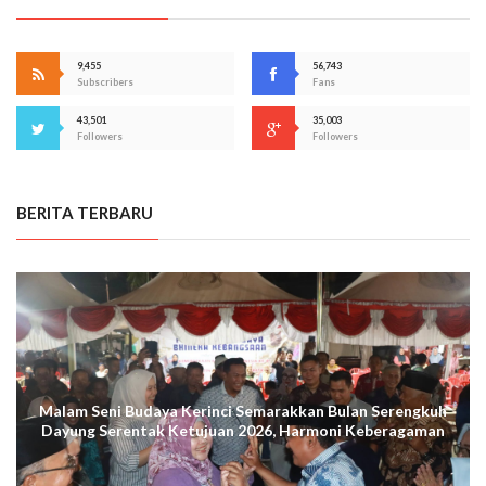
9,455
56,743
Subscribers
Fans
43,501
35,003
Followers
Followers
BERITA TERBARU
Malam Seni Budaya Kerinci Semarakkan Bulan Serengkuh
Dayung Serentak Ketujuan 2026, Harmoni Keberagaman
Terus Menggema di Kuala Tungkal